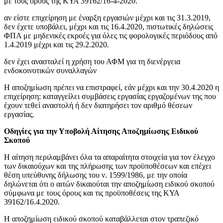
με τους όρους της ΚΥΑ 39162/16-4-2020.
αν είστε επιχείρηση με έναρξη εργασιών μέχρι και τις 31.3.2019,
δεν έχετε υποβάλει, μέχρι και τις 16.4.2020, πιστωτικές δηλώσεις
ΦΠΑ με μηδενικές εκροές για όλες τις φορολογικές περιόδους από
1.4.2019 μέχρι και τις 29.2.2020.
δεν έχει ανασταλεί η χρήση του ΑΦΜ για τη διενέργεια
ενδοκοινοτικών συναλλαγών
Η αποζημίωση πρέπει να επιστραφεί, εάν μέχρι και την 30.4.2020 η
επιχείρηση: καταγγείλει συμβάσεις εργασίας εργαζομένων της που
έχουν τεθεί αναστολή ή δεν διατηρήσει τον αριθμό θέσεων
εργασίας.
Οδηγίες για την Υποβολή Αίτησης Αποζημίωσης Ειδικού
Σκοπού
Η αίτηση περιλαμβάνει όλα τα απαραίτητα στοιχεία για τον έλεγχο
των δικαιούχων και της πλήρωσης των προϋποθέσεων και επέχει
θέση υπεύθυνης δήλωσης του ν. 1599/1986, με την οποία
δηλώνεται ότι ο αιτών δικαιούται την αποζημίωση ειδικού σκοπού
σύμφωνα με τους όρους και τις προϋποθέσεις της ΚΥΑ
39162/16.4.2020.
Η αποζημίωση ειδικού σκοπού καταβάλλεται στον τραπεζικό