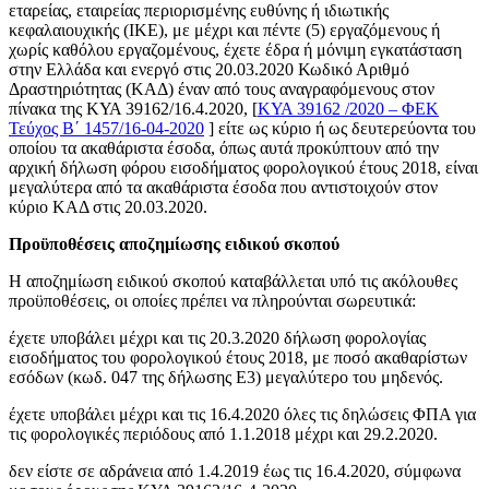
εταρείας, εταιρείας περιορισμένης ευθύνης ή ιδιωτικής
κεφαλαιουχικής (ΙΚΕ), με μέχρι και πέντε (5) εργαζόμενους ή
χωρίς καθόλου εργαζομένους, έχετε έδρα ή μόνιμη εγκατάσταση
στην Ελλάδα και ενεργό στις 20.03.2020 Κωδικό Αριθμό
Δραστηριότητας (ΚΑΔ) έναν από τους αναγραφόμενους στον
πίνακα της ΚΥΑ 39162/16.4.2020, [
ΚΥΑ 39162 /2020 – ΦΕΚ
Τεύχος Β΄ 1457/16-04-2020
] είτε ως κύριο ή ως δευτερεύοντα του
οποίου τα ακαθάριστα έσοδα, όπως αυτά προκύπτουν από την
αρχική δήλωση φόρου εισοδήματος φορολογικού έτους 2018, είναι
μεγαλύτερα από τα ακαθάριστα έσοδα που αντιστοιχούν στον
κύριο ΚΑΔ στις 20.03.2020.
Προϋποθέσεις αποζημίωσης ειδικού σκοπού
Η αποζημίωση ειδικού σκοπού καταβάλλεται υπό τις ακόλουθες
προϋποθέσεις, οι οποίες πρέπει να πληρούνται σωρευτικά:
έχετε υποβάλει μέχρι και τις 20.3.2020 δήλωση φορολογίας
εισοδήματος του φορολογικού έτους 2018, με ποσό ακαθαρίστων
εσόδων (κωδ. 047 της δήλωσης Ε3) μεγαλύτερο του μηδενός.
έχετε υποβάλει μέχρι και τις 16.4.2020 όλες τις δηλώσεις ΦΠΑ για
τις φορολογικές περιόδους από 1.1.2018 μέχρι και 29.2.2020.
δεν είστε σε αδράνεια από 1.4.2019 έως τις 16.4.2020, σύμφωνα