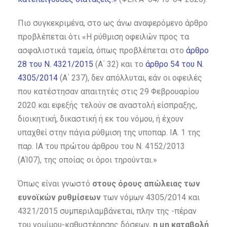
Πιο συγκεκριμένα, στο ως άνω αναφερόμενο άρθρο
προβλέπεται ότι «Η ρύθμιση οφειλών προς τα
ασφαλιστικά ταμεία, όπως προβλέπεται στο
άρθρο
28 του Ν. 4321/2015
(Α΄ 32) και το
άρθρο 54 του Ν.
4305/2014
(Α΄ 237), δεν απόλλυται, εάν οι οφειλές
που κατέστησαν απαιτητές στις 29 Φεβρουαρίου
2020 και εφεξής τελούν σε αναστολή είσπραξης,
διοικητική, δικαστική ή εκ του νόμου, ή έχουν
υπαχθεί στην πάγια ρύθμιση της υποπαρ. ΙΑ. 1 της
παρ. ΙΑ του πρώτου άρθρου του Ν. 4152/2013
(ΑΊ07), της οποίας οι όροι τηρούνται.»
Όπως είναι γνωστό
στους όρους απώλειας των
ευνοϊκών ρυθμίσεων
των νόμων 4305/2014 και
4321/2015 συμπεριλαμβάνεται, πλην της -πέραν
του νομίμου-καθυστέρησης δόσεων,
η μη καταβολή