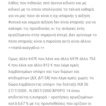
λάθος που πιθανώς από άγνοια ειδικοί και μη
ειδικοί με το οποίο υπολόγισαν τα τελικά καθαρά
για να μας πουν άν είναι η όχι επαρκής η αύξηση .
Φυσικά και καμμία αύξηση δεν είναι επαρκής για να
καλύψει τις προσδοκίες κι τις ανάγκες ενός
εργαζόμενου στην σημερινή εποχή .Δεν κρίνουμε το
πόσο επαρκής είναι η παρούσα αυτό είναι άλλου
<<παπά ευαγγέλιο >>.
Ομως άλλο 647€ που λένε και άλλο 697€ άλλο 754
€ που λένε και άλλο 812 € που λέμε εμείς
λαμβανομέων υπόψιν και των δώρων και
επιδομάτων (ΔΧ, ΔΠ ΕΑ) που λέμε εμείς χωρίς τα
δώρα λαμβάνοντας υπόψιν την διάταξη ΙΚΑ 56
27/7/2000 , Ν 2837/2000 ΆΡΘΡΟ 14 όπου
επιδοτείται η εισφορά – κρατήσεις εργαζομένων
κατά 6,67 % με τις προυποθέσεις που ορίζουν οι