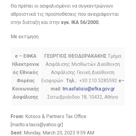
Θα πρέπει οι ασφαλισμένοι να συγκεντρώνουν
αθροιστικά τις προϋποθέσεις που αναγράφονται
στην διάταξη και στην
εγκ. ΙΚΑ 56/2000.
Με εκτίμηση
e
– ΕΦΚΑ
ΓΕΩΡΓΙΟΣ ΘΕΟΔΩΡΑΚΑΚΗΣ
Τμήμα
Ηλεκτρονικ
Ασφάλισης Μισθωτών Διεύθυνση
ός Εθνικός
Ασφάλισης Γενική Διεύθυνση
Φορέας
Εισφορών
Τηλ.:
+30 210 5285592
e
–
Κοινωνικής
mail
:
tm.asfalisis@efka.gov.gr
Ασφάλισης
Σατωβριάνδου 18, 10432, Αθήνα
From:
Kotsos & Partners Tax Office
[mailto:a.taxis@yahoo.gr]
Sent:
Monday, March 20, 2023 9:59 AM