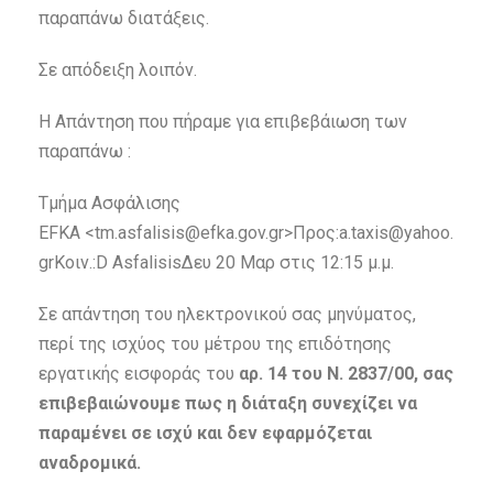
παραπάνω διατάξεις.
Σε απόδειξη λοιπόν.
Η Απάντηση που πήραμε για επιβεβάιωση των
παραπάνω :
Τμήμα Ασφάλισης
EFKA <tm.asfalisis@efka.gov.gr>Προς:a.taxis@yahoo.
grΚοιν.:D AsfalisisΔευ 20 Μαρ στις 12:15 μ.μ.
Σε απάντηση του ηλεκτρονικού σας μηνύματος,
περί της ισχύος του μέτρου της επιδότησης
εργατικής εισφοράς του
αρ. 14 του Ν. 2837/00, σας
επιβεβαιώνουμε πως η διάταξη συνεχίζει να
παραμένει σε ισχύ και δεν εφαρμόζεται
αναδρομικά.