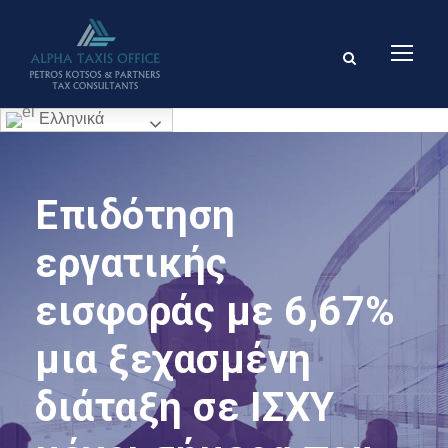
Ελληνικά
Επιδότηση
εργατικής
εισφοράς με 6,67%
μια ξεχασμένη
διάταξη σε ΙΣΧΥ