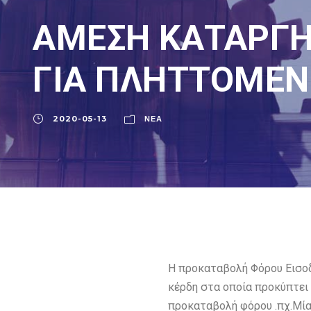
ΑΜΕΣΗ ΚΑΤΑΡΓΗ
ΓΙΑ ΠΛΗΤΤΟΜΕΝΕ
2020-05-13
ΝΈΑ
Η προκαταβολή Φόρου Εισοδ
κέρδη στα οποία προκύπτει 
προκαταβολή φόρου .πχ.Μία 