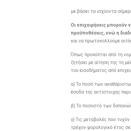
με βάσει τα ισχύοντα σήμερα
Οι επιχειρήσεις μπορούν 
προϋποθέσεις, ενώ η διαδ
και να πρωτοκολλούμε αιτή
Όπως προκύπτει από τη νομ
ζητήσει με αίτηση της τη μ
του εισοδήματος από επιχε
α) Το ποσό των ακαθάριστω
έσοδα της αντίστοιχης περ
β) Το ποσοστό των δαπανών 
γ) Τις μεταβολές που τυχό
τρέχον φορολογικό έτος σε