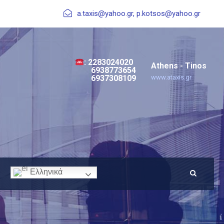
a.taxis@yahoo.gr, p.kotsos@yahoo.gr
: 2283024020
Athens - Tinos
6938773654
www.ataxis.gr
6937308109
Ελληνικά