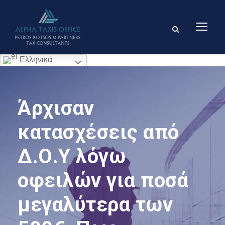
Ελληνικά
Άρχισαν
κατασχέσεις από
Δ.Ο.Υ λόγω
οφειλών για ποσά
μεγαλύτερα των