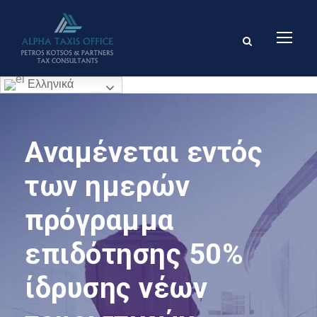
Ελληνικά
Αναμένεται εντός
των ημερών
πρόγραμμα
επιδότησης 50%
ίδρυσης νέων