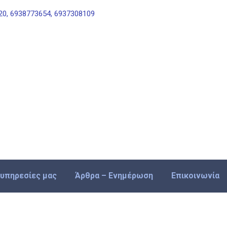
0, 6938773654, 6937308109
 υπηρεσίες μας
Άρθρα – Ενημέρωση
Επικοινωνία