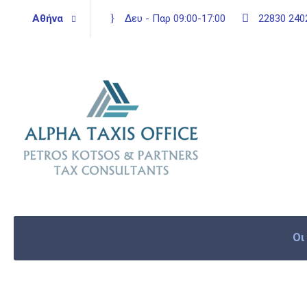
Αθήνα
Δευ - Παρ 09:00-17:00
22830 2402
Οι