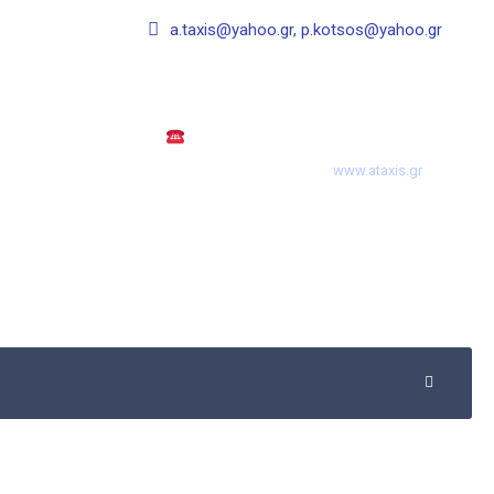
a.taxis@yahoo.gr, p.kotsos@yahoo.gr
: 2283024020
Athens - Tinos
6938773654
www.ataxis.gr
6937308109